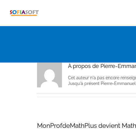
Passer
au
contenu
À propos de
Pierre-Emman
Cet auteur n'a pas encore renseign
Jusqu'à présent Pierre-Emmanuel 
MonProfdeMathPlus devient Mat