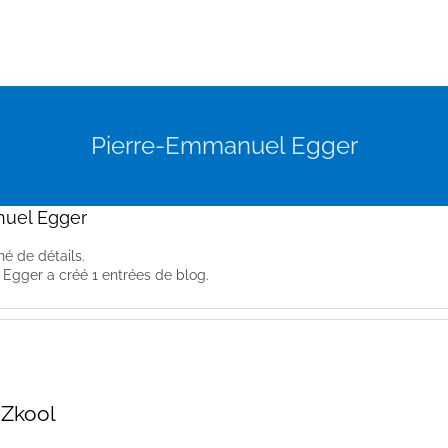
Pierre-Emmanuel Egger
uel Egger
é de détails.
Egger a créé 1 entrées de blog.
hZkool