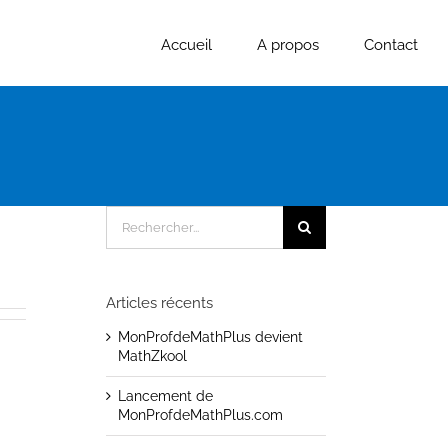
Accueil
A propos
Contact
Rechercher:
Articles récents
MonProfdeMathPlus devient
MathZkool
Lancement de
MonProfdeMathPlus.com