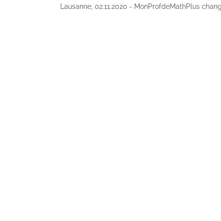
Lausanne, 02.11.2020 - MonProfdeMathPlus change 