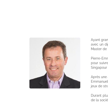
Ayant gran
avec un di
Master de 
Pierre-Emm
pour suivr
Singapour 
Après une 
Emmanuel E
jeux de str
Durant plu
de la soci