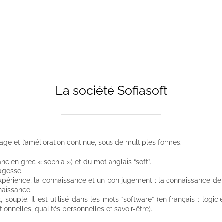
La société Sofiasoft
sage et l’amélioration continue, sous de multiples formes.
ncien grec « sophia ») et du mot anglais “soft”.
sagesse.
l’expérience, la connaissance et un bon jugement ; la connaissance d
nnaissance.
 souple. Il est utilisé dans les mots “software” (en français : logiciel
nnelles, qualités personnelles et savoir-être).