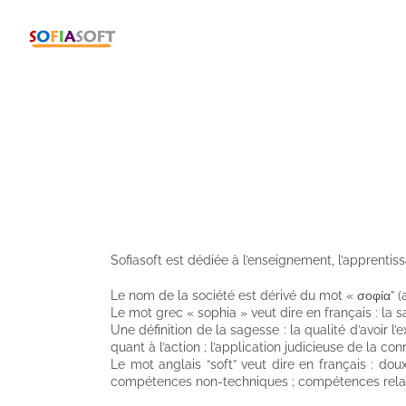
Passer
au
contenu
Sofiasoft est dédiée à l’enseignement, l’apprentis
Le nom de la société est dérivé du mot «
σοφία”
(a
Le mot grec « sophia » veut dire en français : la 
Une définition de la sagesse : la qualité d’avoir 
quant à l’action ; l’application judicieuse de la co
Le mot anglais “soft” veut dire en français : doux,
compétences non-techniques ; compétences relatio