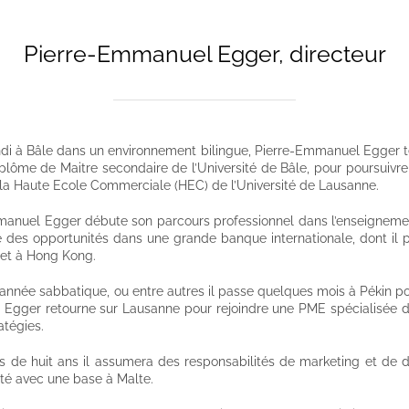
Pierre-Emmanuel Egger, directeur
di à Bâle dans un environnement bilingue, Pierre-Emmanuel Egger 
plôme de Maitre secondaire de l’Université de Bâle, pour poursuivr
la Haute Ecole Commerciale (HEC) de l’Université de Lausanne.
anuel Egger débute son parcours professionnel dans l’enseignemen
e des opportunités dans une grande banque internationale, dont il
et à Hong Kong.
année sabbatique, ou entre autres il passe quelques mois à Pékin pou
gger retourne sur Lausanne pour rejoindre une PME spécialisée dans 
atégies.
s de huit ans il assumera des responsabilités de marketing et de 
été avec une base à Malte.